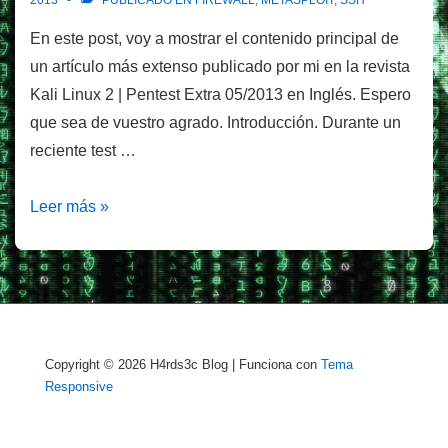
2013
PUBLICADO EN
FIREWALL
,
METASPLOIT
,
SSH
En este post, voy a mostrar el contenido principal de
un artículo más extenso publicado por mi en la revista
Kali Linux 2 | Pentest Extra 05/2013 en Inglés. Espero
que sea de vuestro agrado. Introducción. Durante un
reciente test …
Túneles
Leer más »
ssh
+
meterpreter
para
saltar
Copyright © 2026
H4rds3c Blog
| Funciona con
Tema
firewalls
Responsive
de
nueva