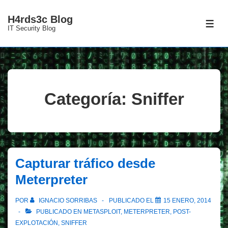
↓
H4rds3c Blog
Saltar
ME
IT Security Blog
al
contenido
principal
Categoría:
Sniffer
Capturar tráfico desde
Meterpreter
POR
IGNACIO SORRIBAS
PUBLICADO EL
15 ENERO, 2014
PUBLICADO EN
METASPLOIT
,
METERPRETER
,
POST-
EXPLOTACIÓN
,
SNIFFER