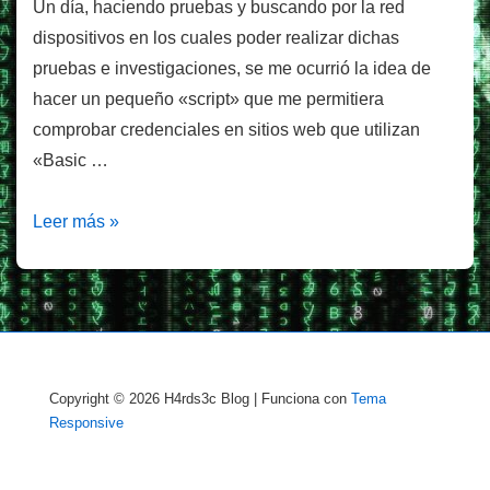
Un día, haciendo pruebas y buscando por la red
dispositivos en los cuales poder realizar dichas
pruebas e investigaciones, se me ocurrió la idea de
hacer un pequeño «script» que me permitiera
comprobar credenciales en sitios web que utilizan
«Basic …
Comprobar
Leer más »
credenciales
de
sitios
con
«Basic
Copyright © 2026
H4rds3c Blog
| Funciona con
Tema
Auth»
Responsive